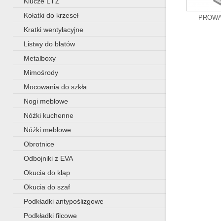
Klucze L i Z
Kołatki do krzeseł
PROWA
Kratki wentylacyjne
Listwy do blatów
Metalboxy
Mimośrody
Mocowania do szkła
Nogi meblowe
Nóżki kuchenne
Nóżki meblowe
Obrotnice
Odbojniki z EVA
Okucia do klap
Okucia do szaf
Podkładki antypoślizgowe
Podkładki filcowe